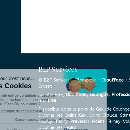
B2P Services
© B2P Services -
Plomberie - Chauffage - 
Crozet
Certifié RGE,
QualiFioul, Qualigaz, Professi
Gaz (PG)
Disponible dans le pays de Gex, de Colonge
Divonne-les-Bains (Gex, Saint-Claude, Sain
Pouilly, Thoiry, Prévessin-Moëns, Ferney-Vol
Divonne-les-Bains).