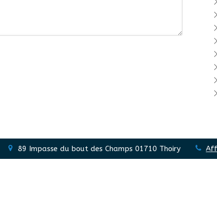
89 Impasse du bout des Champs
01710
Thoiry
Aff