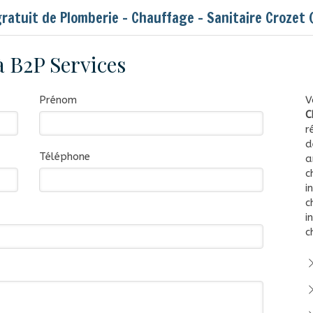
gratuit de Plomberie - Chauffage - Sanitaire Crozet 
à B2P Services
Prénom
V
C
r
d
Téléphone
a
c
i
c
i
c