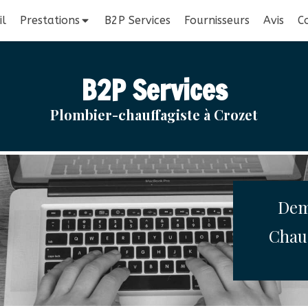
il
Prestations
B2P Services
Fournisseurs
Avis
C
B2P Services
Plombier-chauffagiste à Crozet
Dem
Chauf